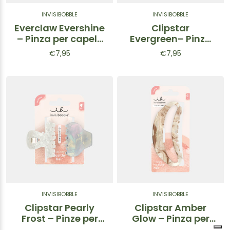
INVISIBOBBLE
INVISIBOBBLE
Everclaw Evershine
Clipstar
– Pinza per capelli
Evergreen– Pinza
Bianca 1 pz
per capelli Verde
€7,95
€7,95
taglia M
INVISIBOBBLE
INVISIBOBBLE
Clipstar Pearly
Clipstar Amber
Frost – Pinze per
Glow – Pinza per