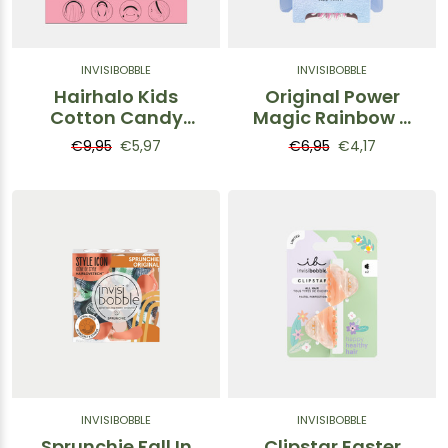
INVISIBOBBLE
INVISIBOBBLE
Hairhalo Kids
Original Power
Cotton Candy
Magic Rainbow –
Dream –
Elastico a spirale
€9,95
€5,97
€6,95
€4,17
Cerchietto
Arcobaleno
regolabile
Fantasia Zucchero
Filato
INVISIBOBBLE
INVISIBOBBLE