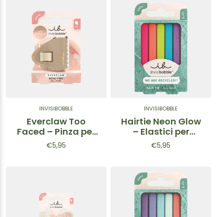
INVISIBOBBLE
INVISIBOBBLE
Everclaw Too
Hairtie Neon Glow
Faced – Pinza per
– Elastici per
capelli Beige
capelli colorati 5
€5,95
€5,95
pz