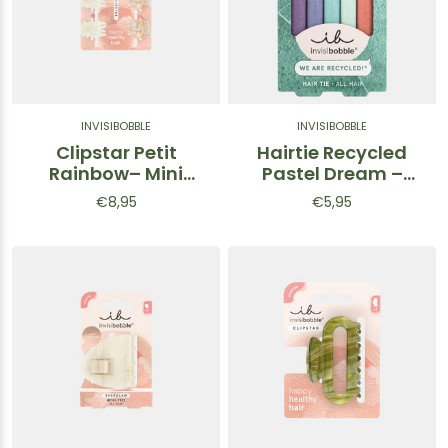
INVISIBOBBLE
INVISIBOBBLE
Clipstar Petit
Hairtie Recycled
Rainbow– Mini
Pastel Dream –
pinze per capelli
Elastici per capelli
€8,95
€5,95
4pz
toni pastello 5 pz