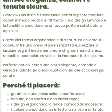
unisce eleganza, comfort e
tenuta sicura.
Everclaw Evershine è l’accessorio perfetto per raccogliere i
capelli in modo pratico e raffinato. Il suo design luminoso e
la tonalità bianca donano un tocco pulito e sofisticato a
ogni look.
Grazie alla forma ergonomica e alla struttura delicata sui
capelli, offre una presa stabile senza tirare, spezzare o
lasciare segni. È ideale per creare chignon morbidi, mezzi
raccolti e acconciature veloci da indossare tutto il giorno.
Perfetta per chi cerca una pinza elegante, comoda e
versatile, adatta sia ai look quotidiani sia alle occasioni più
curate.
Perché ti piacerà:
garantisce una presa salda e confortevole;
non tira, non spezza e non lascia segni;
il design ergonomico la rende comoda da indossare;
il colore bianco dona un effetto luminoso e raffinato;