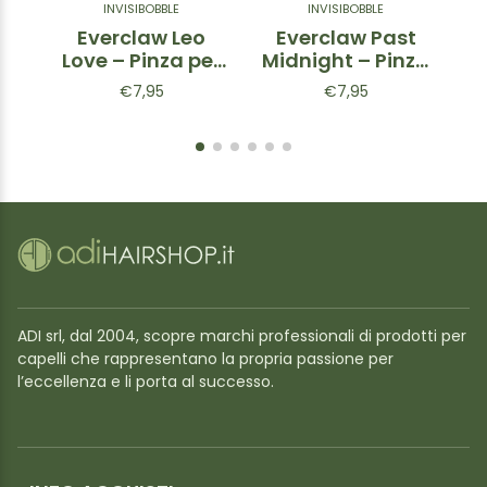
INVISIBOBBLE
INVISIBOBBLE
Everclaw Leo
Everclaw Past
Love – Pinza per
Midnight – Pinza
capelli
per capelli Nero
P
€7,95
€7,95
Leopardata
Griffata
ADI srl, dal 2004, scopre marchi professionali di prodotti per
capelli che rappresentano la propria passione per
l’eccellenza e li porta al successo.