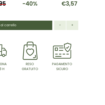
95
-40%
€3,57
al carrello
-
+
GNA
RESO
PAGAMENTO
8 H
GRATUITO
SICURO