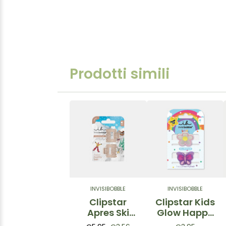
Prodotti simili
INVISIBOBBLE
INVISIBOBBLE
Clipstar
Clipstar Kids
Apres Ski
Glow Happy
Shimmer -
Flower – Mini