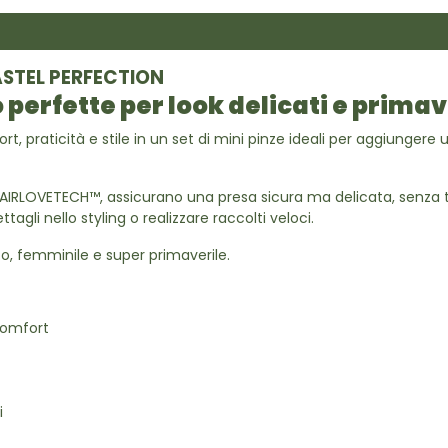
PASTEL PERFECTION
 perfette per look delicati e primave
t, praticità e stile in un set di mini pinze ideali per aggiunger
IRLOVETECH™, assicurano una presa sicura ma delicata, senza tira
agli nello styling o realizzare raccolti veloci.
co, femminile e super primaverile.
comfort
i