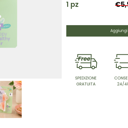
1
pz
€5,
Aggiungi 
SPEDIZIONE
CONSE
GRATUITA
24/4