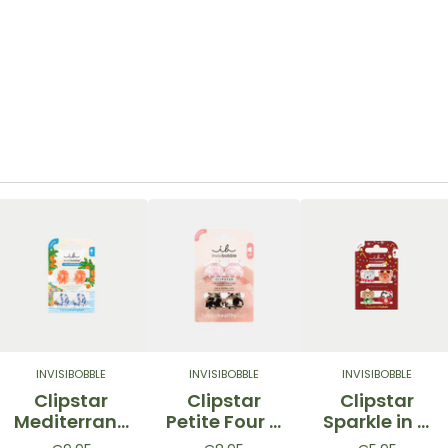
INVISIBOBBLE
INVISIBOBBLE
INVISIBOBBLE
Clipstar
Clipstar
Clipstar
Mediterrane
Petite Four –
Sparkle in a
an Minis–
Mini Pinze
Cup – Mini