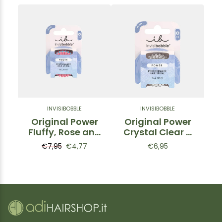
INVISIBOBBLE
INVISIBOBBLE
Original Power
Original Power
Fluffy, Rose and
Crystal Clear –
Ice – Elastico a
Elastico a
€7,95
€4,77
€6,95
Spirale Rosa &
Spirale
Azzurro 2pz
Trasparente
Extra Tenuta 3pz