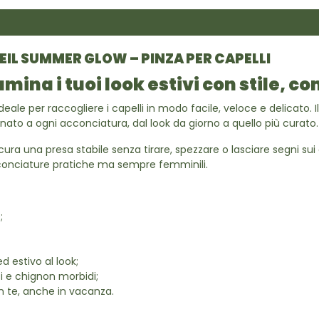
EIL SUMMER GLOW – PINZA PER CAPELLI
umina i tuoi look estivi con stile, co
ale per raccogliere i capelli in modo facile, veloce e delicato. I
inato a ogni acconciatura, dal look da giorno a quello più curato.
ra una presa stabile senza tirare, spezzare o lasciare segni sui ca
cconciature pratiche ma sempre femminili.
;
d estivo al look;
ti e chignon morbidi;
n te, anche in vacanza.