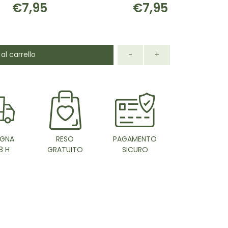
€7,95
€7,95
al carrello
-
+
GNA
RESO
PAGAMENTO
8 H
GRATUITO
SICURO