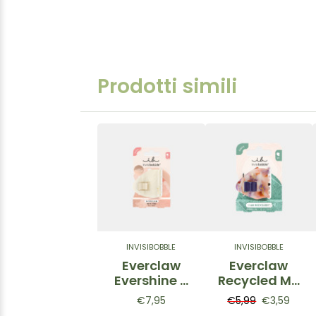
Prodotti simili
INVISIBOBBLE
INVISIBOBBLE
Everclaw
Everclaw
Evershine –
Recycled Me
Pinza per
– Pinza per
€7,95
€5,99
€3,59
capelli
capelli