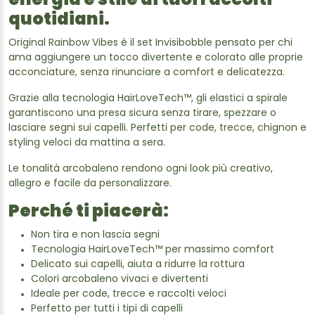
energia e stile ai tuoi raccolti
quotidiani.
Original Rainbow Vibes è il set Invisibobble pensato per chi
ama aggiungere un tocco divertente e colorato alle proprie
acconciature, senza rinunciare a comfort e delicatezza.
Grazie alla tecnologia HairLoveTech™, gli elastici a spirale
garantiscono una presa sicura senza tirare, spezzare o
lasciare segni sui capelli. Perfetti per code, trecce, chignon e
styling veloci da mattina a sera.
Le tonalità arcobaleno rendono ogni look più creativo,
allegro e facile da personalizzare.
Perché ti piacerà:
Non tira e non lascia segni
Tecnologia HairLoveTech™ per massimo comfort
Delicato sui capelli, aiuta a ridurre la rottura
Colori arcobaleno vivaci e divertenti
Ideale per code, trecce e raccolti veloci
Perfetto per tutti i tipi di capelli