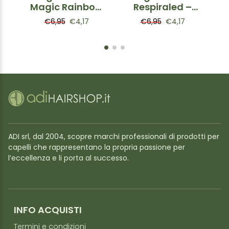
Magic Rainbow
Respiraled –
– Elastico a
Elastici a Spirale
€6,95
€4,17
€6,95
€4,17
spirale
Toni Naturali 3
Arcobaleno
pz
ADI srl, dal 2004, scopre marchi professionali di prodotti per
capelli che rappresentano la propria passione per
l’eccellenza e li porta al successo.
INFO ACQUISTI
Termini e condizioni