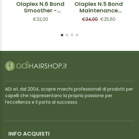
Olaplex N.6 Bond
Olaplex N.5 Bond
Smoother -
Maintenance
Crema Leave-in
Conditioner -
O
€32,00
€34,00
€25,60
per capelli crespi
Balsamo
p
100ml
riparatore per
capelli 250ml
ADI srl, dal 2004, scopre marchi professionali di prodotti per
capelli che rappresentano la propria passione per
l’eccellenza e li porta al successo.
INFO ACQUISTI