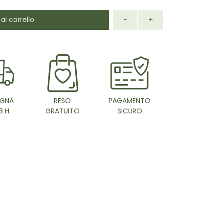
al carrello
-
+
GNA
RESO
PAGAMENTO
8 H
GRATUITO
SICURO