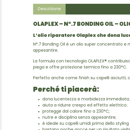
Descrizione
OLAPLEX – N°.7 BONDING OIL – OL
L’olio riparatore Olaplex che dona lu
N°.7 Bonding Oil è un olio super concentrato e mult
appesantire.
La formula con tecnologia OLAPLEX® contribuisce a
piega e offre protezione termica fino a 230°C.
Perfetto anche come finish su capelli asciutti, c
Perché ti piacerà:
dona lucentezza e morbidezza immediata;
aiuta a ridurre crespo ed effetto elettrico;
protegge dal calore fino a 230°C;
nutre e disciplina senza appesantire;
è ideale su capelli umidi prima dello styling
bastano poche gocce per un risultato visibi