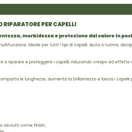
IO RIPARATORE PER CAPELLI
centezza, morbidezza e protezione dal calore in po
ifunzione, ideale per tutti i tipi di capelli. Aiuta a nutrire, discip
 riparare e proteggere i capelli, riducendo crespo ed effetto elet
ompatta le lunghezze, aumenta la brillantezza e lascia i capelli p
 o asciutti come finish;
le.