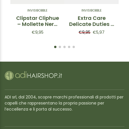
INVISIBOBBLE
INVISIBOBBLE
Clipstar Cliphue
Extra Care
– Mollette Nera
Delicate Duties –
R
& Beige 2 pz
Elastici a Spirale
El
€9,95
€9,95
€5,97
6 pz
A
ADI srl, dal 2004, scopre marchi professionali di prodotti per
capelli che rappresentano la propria passione per
l’eccellenza e li porta al successo.