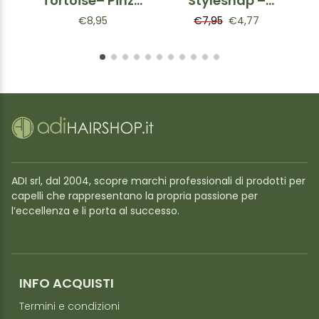
Tortoise– Pinza
Stylesnap –
per capelli
Pinza per capelli
P
€8,95
€7,95
€4,77
Bianca
taglia M
ADI srl, dal 2004, scopre marchi professionali di prodotti per
capelli che rappresentano la propria passione per
l’eccellenza e li porta al successo.
INFO ACQUISTI
Termini e condizioni