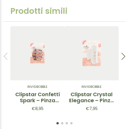
Prodotti simili
INVISIBOBBLE
INVISIBOBBLE
Clipstar Confetti
Clipstar Crystal
Spark – Pinza
Elegance – Pinza
H
per capelli
per capelli
c
€8,95
€7,95
taglia M