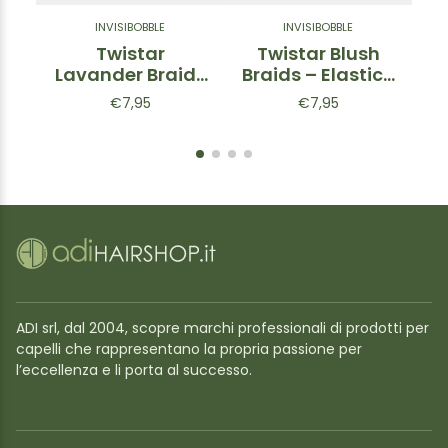
INVISIBOBBLE
INVISIBOBBLE
Twistar
Twistar Blush
Lavander Braids
Braids – Elastico
D
- Elastico per
per capelli 3pz
€7,95
€7,95
capelli 3pz
ADI srl, dal 2004, scopre marchi professionali di prodotti per
capelli che rappresentano la propria passione per
l’eccellenza e li porta al successo.