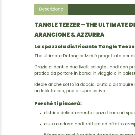
Descrizione
TANGLE TEEZER – THE ULTIMATE D
ARANCIONE & AZZURRA
La spazzola districante Tangle Teezer 
The Ultimate Detangler Mini è progettata per distr
Grazie ai denti a due livelli, scioglie i nodi con 
pratica da portare in borsa, in viaggio o in pale
Ideale anche sotto la doccia, aiuta a distribu
un look fresco, pop e super estivo.
Perché ti piacerà:
districa delicatamente senza tirare né spezz
aiuta a ridurre nodi, rottura ed effetto cres