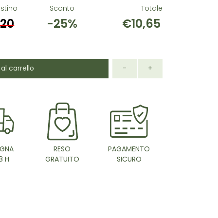
istino
Sconto
Totale
,20
-25%
€10,65
al carrello
-
+
GNA
RESO
PAGAMENTO
8 H
GRATUITO
SICURO