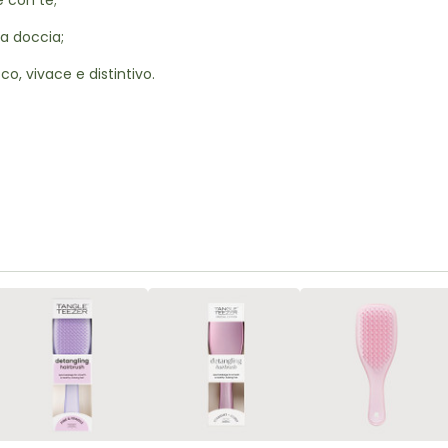
e con te;
la doccia;
co, vivace e distintivo.