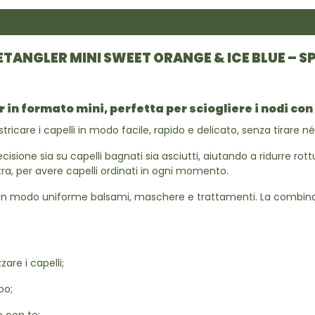
ETANGLER MINI SWEET ORANGE & ICE BLUE – 
in formato mini, perfetta per sciogliere i nodi con
icare i capelli in modo facile, rapido e delicato, senza tirare né 
precisione sia su capelli bagnati sia asciutti, aiutando a ridurre ro
stra, per avere capelli ordinati in ogni momento.
ire in modo uniforme balsami, maschere e trattamenti. La combin
are i capelli;
po;