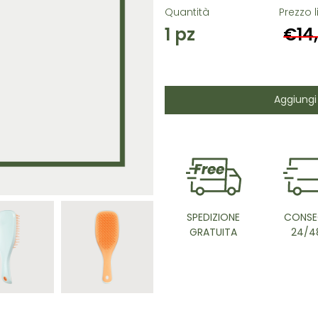
Quantità
Prezzo l
1
pz
€14
Aggiungi 
SPEDIZIONE
CONSE
GRATUITA
24/4