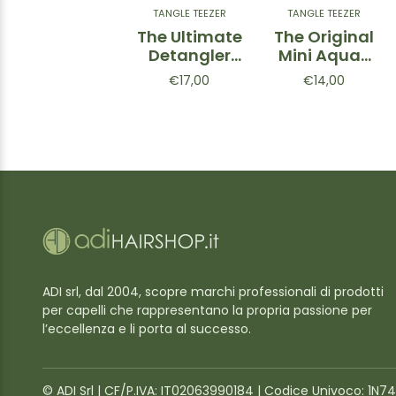
TANGLE TEEZER
TANGLE TEEZER
The Ultimate
The Original
Detangler
Mini Aqua-
Large - Nero
Spazzola
€17,00
€14,00
districante
Azzurra
ADI srl, dal 2004, scopre marchi professionali di prodotti
per capelli che rappresentano la propria passione per
l’eccellenza e li porta al successo.
©️ ADI Srl | CF/P.IVA: IT02063990184 | Codice Univoco: 1N7