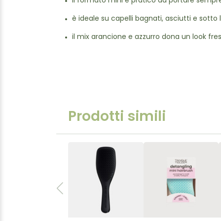
il formato mini è pratico da portare sempr
è ideale su capelli bagnati, asciutti e sotto 
il mix arancione e azzurro dona un look fres
Prodotti simili