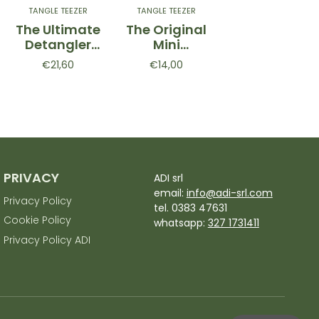
TANGLE TEEZER
TANGLE TEEZER
TANGLE TEEZER
The Ultimate
The Original
The Ultimate
Detangler
Mini
Detangler
Fine &
Buttercup
Extra Gentle
€21,60
€14,00
€17,00
Fragile Large
Yellow -
Eucalyptus -
Seafoam
Spazzola
Spazzola
Blue -
districante
districante
Spazzola
Gialla
per capelli
districante
Verde
Azzurra
PRIVACY
ADI srl
email:
info@adi-srl.com
Privacy Policy
tel. 0383 47631
Cookie Policy
whatsapp:
327 1731411
Privacy Policy ADI