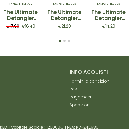
TANGLE TEEZER
TANGLE TEEZER
TANGLE TEEZER
The Ultimate
The Ultimate
The Ultimate
Detangler
Detangler
Detangler
Fine &
Chrome
Mini Millenial
€17,00
€16,40
€21,20
€14,20
Fragile
Mauve
Pink -
Hypnotic
Copper-
Spazzola
Heather -
Spazzola
districante
Spazzola
districante
Mini Rosa
districante
Malva
Lilla
INFO ACQUISTI
Termini e condizioni
Resi
Pagamenti
Spedizioni
4KED | Capitale Sociale : 120000€ | REA: PV-242680