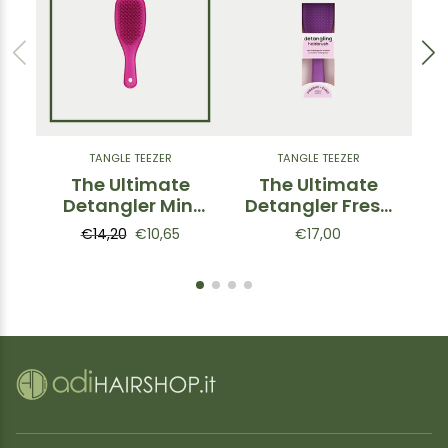
TANGLE TEEZER
TANGLE TEEZER
The Ultimate
The Ultimate
Detangler Mini
Detangler Fresh
Electric
Purple -
€14,20
€10,65
€17,00
Raspberry -
Spazzola
Spazzola
districante Viola
di
districante
Magenta