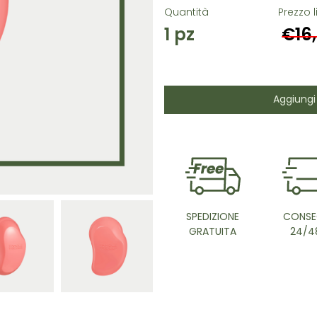
Quantità
Prezzo l
1
pz
€16
Aggiungi 
SPEDIZIONE
CONSE
GRATUITA
24/4