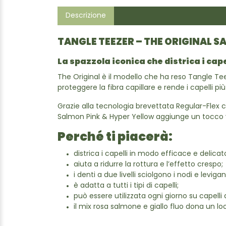
Descrizione
TANGLE TEEZER – THE ORIGINAL S
La spazzola iconica che districa i cape
The Original è il modello che ha reso Tangle Tee
proteggere la fibra capillare e rende i capelli più 
Grazie alla tecnologia brevettata Regular-Flex co
Salmon Pink & Hyper Yellow aggiunge un tocco vi
Perché ti piacerà:
districa i capelli in modo efficace e delicat
aiuta a ridurre la rottura e l’effetto crespo;
i denti a due livelli sciolgono i nodi e leviga
è adatta a tutti i tipi di capelli;
può essere utilizzata ogni giorno su capelli 
il mix rosa salmone e giallo fluo dona un loo