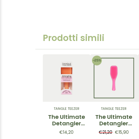
Prodotti simili
TANGLE TEEZER
TANGLE TEEZER
The Ultimate
The Ultimate
Detangler
Detangler
Salmon Pink
Chrome
€14,20
€21,20
€15,90
& Apricot
After Party