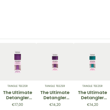
TANGLE TEEZER
TANGLE TEEZER
TANGLE TEEZER
The Ultimate
The Ultimate
The Ultimate
Detangler
Detangler
Detangler
Fresh Purple
Mini Fresh
Trasformati
€17,00
€14,20
€14,20
- Spazzola
Purple -
ve Teal Mini