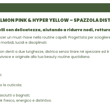
ALMON PINK & HYPER YELLOW – SPAZZOLA DIS
lli con delicatezza, aiutando a ridurre nodi, rottur
zer un must-have nella routine capelli. Progettata per scioglier
morbidi, lucidi e disciplinati.
n denti a due lunghezze, districa senza tirare né spezzare ed è ad
vace e originale alla tua beauty routine quotidiana.
o;
no la cuticola;
asciutti o bagnati;
k fresco, energico e distintivo.