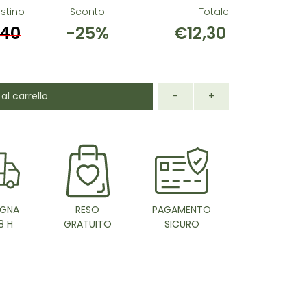
istino
Sconto
Totale
,40
-25%
€12,30
al carrello
-
+
GNA
RESO
PAGAMENTO
8 H
GRATUITO
SICURO