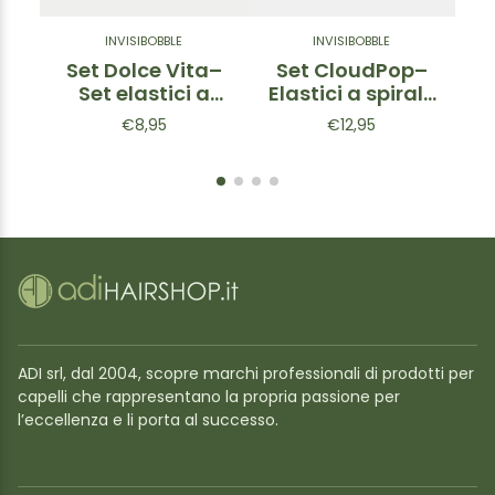
INVISIBOBBLE
INVISIBOBBLE
Set Dolce Vita–
Set CloudPop–
S
Set elastici a
Elastici a spirale
T
spirale & pinza
& Pinza per
El
€8,95
€12,95
per capelli 4 pz
capelli Rosa 7 pz
P
ADI srl, dal 2004, scopre marchi professionali di prodotti per
capelli che rappresentano la propria passione per
l’eccellenza e li porta al successo.