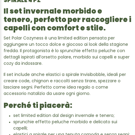
SPIRALE 4 PZ
Il set invernale morbido e
tenero, perfetto per raccogliere i
capelli con comfort e stile.
Set Polar Cozyness è una limited edition pensata per
aggiungere un tocco dolce e giocoso ai look della stagione
fredda. Il protagonista è lo sprunchie effetto peluche con
dettagli ispirati all’orsetto polare, morbido sui capelli e super
cozy da indossare.
Il set include anche elastici a spirale Invisibobble, ideali per
creare code, chignon e raccolti senza tirare, spezzare o
lasciare segni. Perfetto come idea regalo o come
accessorio natalizio da usare ogni giorno.
Perché ti piacerà:
set limited edition dal design invernale e tenero;
sprunchie effetto peluche morbido e delicato sui
capelli;
elastici a spirale per una tenuta comoda e senza segni;