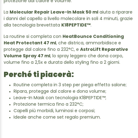
protezione dal calore e volume.
La
Molecular Repair Leave-In Mask 50 ml
aiuta a riparare
i danni del capello a livello molecolare in soli 4 minuti, grazie
alla tecnologia brevettata
K18PEPTIDE™
.
La routine si completa con
HeatBounce Conditioning
Heat Protectant 47 ml
, che districa, ammorbidisce e
protegge dal calore fino a 232°C, e
AstroLift Reparative
Volume Spray 47 ml
, lo spray leggero che dona corpo,
volume fino a 2,5x e durata dello styling fino a 2 giorni.
Perché ti piacerà:
Routine completa in 3 step per piega effetto salone;
Ripara, protegge dal calore e dona volume;
Leave-In Mask con tecnologia K18PEPTIDE™;
Protezione termica fino a 232°C;
Capelli più morbidi, luminosi e corposi;
Ideale anche come set regalo premium.