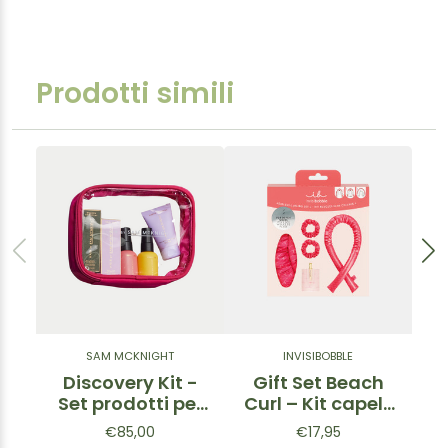
Prodotti simili
SAM MCKNIGHT
INVISIBOBBLE
Discovery Kit -
Gift Set Beach
G
Set prodotti per
Curl – Kit capelli
capelli 5pz.
mossi taglia L
p
€85,00
€17,95