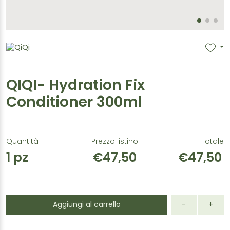
QIQI- Hydration Fix
Conditioner 300ml
Quantità
Prezzo listino
Totale
1
pz
€47,50
€47,50
Aggiungi al carrello
-
+