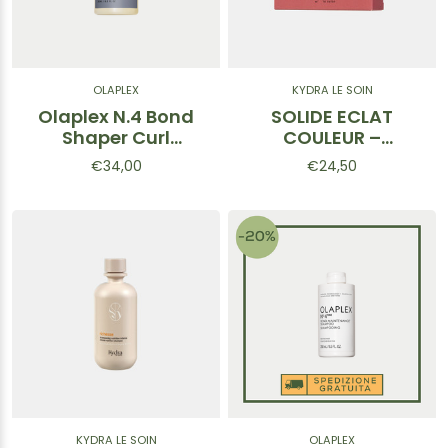
OLAPLEX
KYDRA LE SOIN
Olaplex N.4 Bond
SOLIDE ECLAT
Shaper Curl
COULEUR –
Shampoo -
Shampoo solido
€34,00
€24,50
Shampoo per
per capelli colorati
capelli ricci 250ml
80 g
KYDRA LE SOIN
OLAPLEX