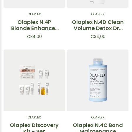
OLAPLEX
OLAPLEX
Olaplex N.4P
Olaplex N.4D Clean
Blonde Enhancer
Volume Detox Dry
Toning Shampoo -
Shampoo -
€34,00
€34,00
Shampoo per
Shampoo secco
capelli biondi
volumizzante 178g
250ml
OLAPLEX
OLAPLEX
Olaplex Discovery
Olaplex N.4C Bond
Kit - Set
Maintenance