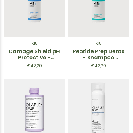
K18
K18
Damage Shield pH
Peptide Prep Detox
Protective -
- Shampoo
Shampoo
detossinante
€42,20
€42,20
protettivo 250ml
250ml