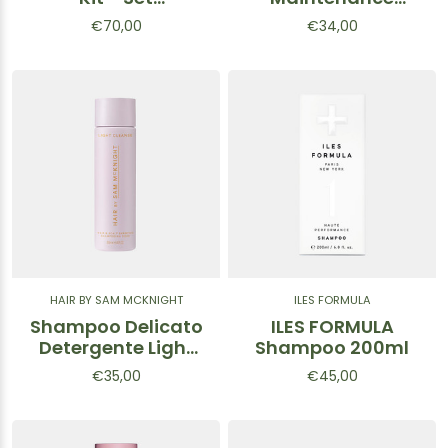
Introduttivo 8pz.
Shampoo -
€70,00
€34,00
Shampoo
Purificante per
capelli 250ml
HAIR BY SAM MCKNIGHT
ILES FORMULA
Shampoo Delicato
ILES FORMULA
Detergente Light
Shampoo 200ml
Cleanse 250 ml
€35,00
€45,00