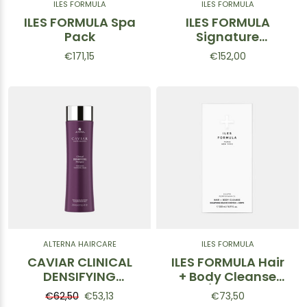
ILES FORMULA
ILES FORMULA
ILES FORMULA Spa
ILES FORMULA
Pack
Signature
Collection Box
€171,15
€152,00
ALTERNA HAIRCARE
ILES FORMULA
CAVIAR CLINICAL
ILES FORMULA Hair
DENSIFYING
+ Body Cleanse
Shampoo 250ml
w/sponge
€62,50
€53,13
€73,50