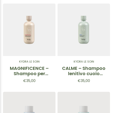
KYDRA LE SOIN
KYDRA LE SOIN
MAGNIFICENCE –
CALME – Shampoo
Shampoo per
lenitivo cuoio
capelli biondi 400
capelluto 400 ml
€35,00
€35,00
ml