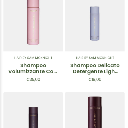
HAIR BY SAM MCKNIGHT
HAIR BY SAM MCKNIGHT
Shampoo
Shampoo Delicato
Volumizzante Cool
Detergente Light
Girl 250 ml
Cleanse
€35,00
€19,00