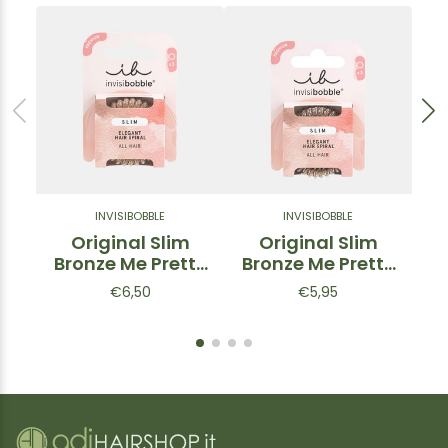
INVISIBOBBLE
INVISIBOBBLE
Original Slim
Original Slim
Bronze Me Pretty
Bronze Me Pretty
P
– Elastico a
- Elastico a
€6,50
€5,95
spirale sottile
spirale
Bronzo