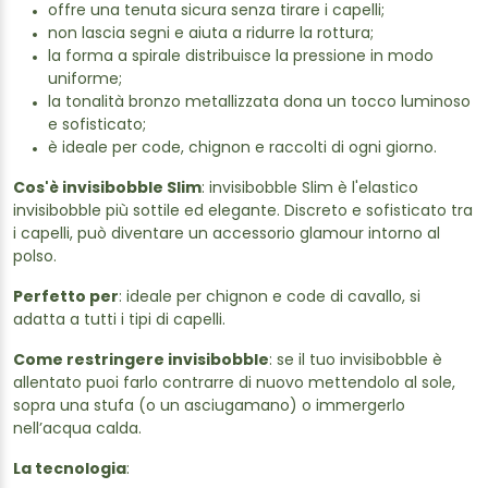
offre una tenuta sicura senza tirare i capelli;
non lascia segni e aiuta a ridurre la rottura;
la forma a spirale distribuisce la pressione in modo
uniforme;
la tonalità bronzo metallizzata dona un tocco luminoso
e sofisticato;
è ideale per code, chignon e raccolti di ogni giorno.
Cos'è invisibobble Slim
: invisibobble Slim è l'elastico
invisibobble più sottile ed elegante. Discreto e sofisticato tra
i capelli, può diventare un accessorio glamour intorno al
polso.
Perfetto per
: ideale per chignon e code di cavallo, si
adatta a tutti i tipi di capelli.
Come restringere invisibobble
: se il tuo invisibobble è
allentato puoi farlo contrarre di nuovo mettendolo al sole,
sopra una stufa (o un asciugamano) o immergerlo
nell’acqua calda.
La tecnologia
: