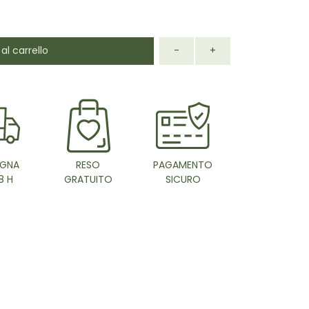
al carrello
-
+
GNA
RESO
PAGAMENTO
8 H
GRATUITO
SICURO