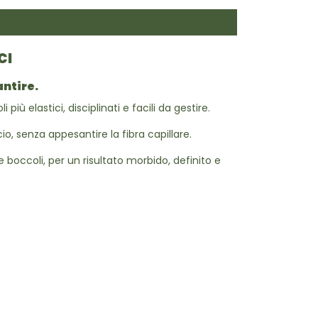
CI
antire.
iù elastici, disciplinati e facili da gestire.
cio, senza appesantire la fibra capillare.
e boccoli, per un risultato morbido, definito e