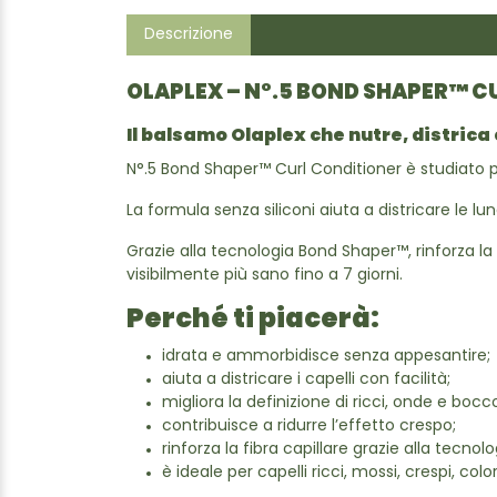
Descrizione
OLAPLEX – N°.5 BOND SHAPER™ C
Il balsamo Olaplex che nutre, districa 
N°.5 Bond Shaper™ Curl Conditioner è studiato per i
La formula senza siliconi aiuta a districare le lun
Grazie alla tecnologia Bond Shaper™, rinforza la 
visibilmente più sano fino a 7 giorni.
Perché ti piacerà:
idrata e ammorbidisce senza appesantire;
aiuta a districare i capelli con facilità;
migliora la definizione di ricci, onde e bocco
contribuisce a ridurre l’effetto crespo;
rinforza la fibra capillare grazie alla tecno
è ideale per capelli ricci, mossi, crespi, co