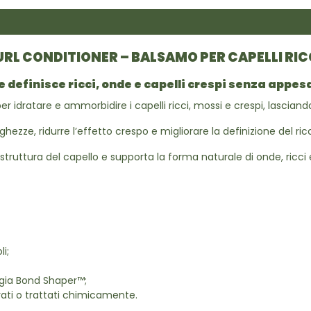
URL CONDITIONER – BALSAMO PER CAPELLI RIC
e definisce ricci, onde e capelli crespi senza appes
dratare e ammorbidire i capelli ricci, mossi e crespi, lasciandoli p
ghezze, ridurre l’effetto crespo e migliorare la definizione del ric
struttura del capello e supporta la forma naturale di onde, ricci 
li;
logia Bond Shaper™;
lorati o trattati chimicamente.