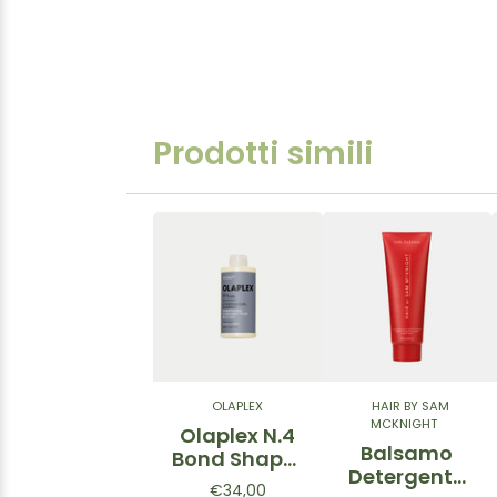
Prodotti simili
OLAPLEX
HAIR BY SAM
MCKNIGHT
Olaplex N.4
Balsamo
Bond Shaper
Detergente
Curl
€34,00