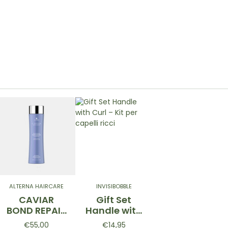
ALTERNA HAIRCARE
INVISIBOBBLE
CAVIAR
Gift Set
BOND REPAIR
Handle with
Conditioner
Curl – Kit per
€55,00
€14,95