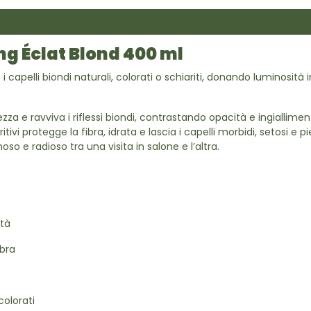
g Éclat Blond 400 ml
 capelli biondi naturali, colorati o schiariti, donando luminosit
za e ravviva i riflessi biondi, contrastando opacità e ingiallimen
ivi protegge la fibra, idrata e lascia i capelli morbidi, setosi e pie
o e radioso tra una visita in salone e l’altra.
ità
bra
colorati