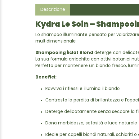
Descrizione
Kydra Le Soin – Shampooin
Lo shampoo illuminante pensato per valorizzare i
multidimensionale.
Shampooing Éclat Blond
deterge con delicatez
La sua formula arricchita con attivi botanici nutrit
Perfetto per mantenere un biondo fresco, luminos
Benefici:
Ravviva i riflessi e illumina il biondo
Contrasta la perdita di brillantezza e l’opac
Deterge delicatamente senza seccare la fi
Dona morbidezza, setosità e luce naturale
Ideale per capelli biondi naturali, schiariti o 