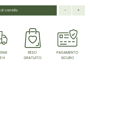
al carrello
-
+
GNA
RESO
PAGAMENTO
8 H
GRATUITO
SICURO