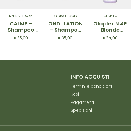
KYDRA LE SOIN
KYDRA LE SOIN
OLAPLEX
CALME –
ONDULATION
Olaplex N.4P
Shampoo
– Shampoo
Blonde
lenitivo
per capelli
Enhancer
€35,00
€35,00
€34,00
cuoio
ricci 400 ml
Toning
capelluto
Shampoo -
400 ml
Shampoo
per capelli
biondi
250ml
INFO ACQUISTI
Termini e condizioni
Resi
Pagamenti
Spedizioni