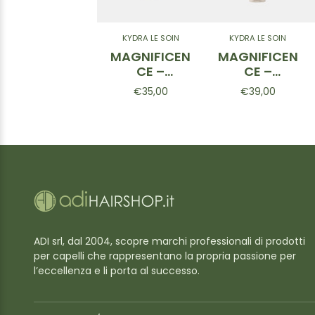
KYDRA LE SOIN
KYDRA LE SOIN
MAGNIFICEN
MAGNIFICEN
CE –
CE –
Shampoo
Maschera
€35,00
€39,00
per capelli
per capelli
biondi 400
colorati 200
ml
ml
ADI srl, dal 2004, scopre marchi professionali di prodotti
per capelli che rappresentano la propria passione per
l’eccellenza e li porta al successo.