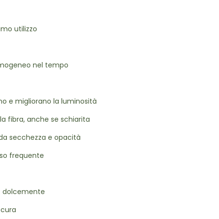
mo utilizzo
 omogeneo nel tempo
no e migliorano la luminosità
la fibra, anche se schiarita
 da secchezza e opacità
uso frequente
re dolcemente
 cura