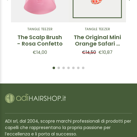
TANGLE TEEZER
TANGLE TEEZER
The Scalp Brush
The Original Mini
- Rosa Confetto
Orange Safari -
Spazzola
€14,00
€14,50
€10,87
districante Mini
Leopardata
ADI srl, dal 2004, scopre marchi professionali di prodotti per
capelli che rappresentano la propria passione per
l’eccellenza e li porta al successo.