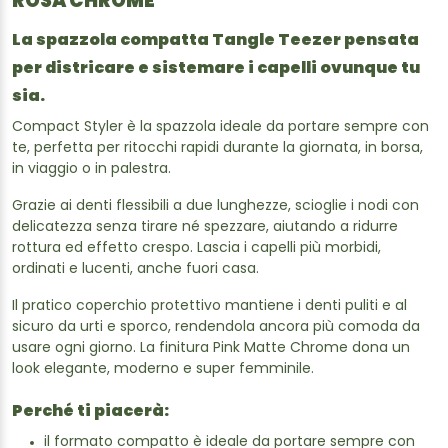
ROSA CHROME
La spazzola compatta Tangle Teezer pensata
per districare e sistemare i capelli ovunque tu
sia.
Compact Styler è la spazzola ideale da portare sempre con
te, perfetta per ritocchi rapidi durante la giornata, in borsa,
in viaggio o in palestra.
Grazie ai denti flessibili a due lunghezze, scioglie i nodi con
delicatezza senza tirare né spezzare, aiutando a ridurre
rottura ed effetto crespo. Lascia i capelli più morbidi,
ordinati e lucenti, anche fuori casa.
Il pratico coperchio protettivo mantiene i denti puliti e al
sicuro da urti e sporco, rendendola ancora più comoda da
usare ogni giorno. La finitura Pink Matte Chrome dona un
look elegante, moderno e super femminile.
Perché ti piacerà:
il formato compatto è ideale da portare sempre con