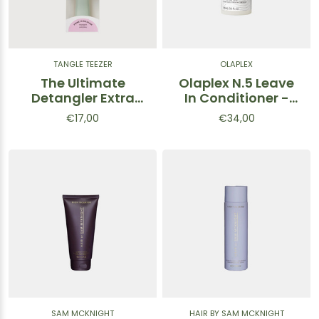
TANGLE TEEZER
OLAPLEX
The Ultimate
Olaplex N.5 Leave
Detangler Extra
In Conditioner -
Gentle Eucalyptus
Balsamo senza
€17,00
€34,00
- Spazzola
risciaquo 100ml
districante per
capelli Verde
SAM MCKNIGHT
HAIR BY SAM MCKNIGHT