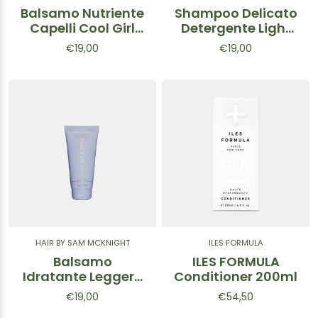
Balsamo Nutriente
Shampoo Delicato
Capelli Cool Girl
Detergente Light
Mini
Cleanse
€19,00
€19,00
HAIR BY SAM MCKNIGHT
ILES FORMULA
Balsamo
ILES FORMULA
Idratante Leggero
Conditioner 200ml
Light Nourish 75ml
€19,00
€54,50