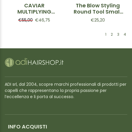
CAVIAR
The Blow Styling
MULTIPLYING
Round Tool Small:
VOLUME Shampoo
Bianca
€55,00
€46,75
€25,20
250ml
1
2
3
4
ADI srl, dal 2004, scopre marchi professionali di prodotti per
capelli che rappresentano la propria passione per
l’eccellenza e li porta al successo.
INFO ACQUISTI