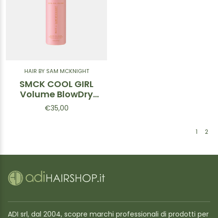
HAIR BY SAM MCKNIGHT
SMCK COOL GIRL
Volume BlowDry
Foam 150ml
€35,00
1
2
ADI srl, dal 2004, scopre marchi professionali di prodotti per