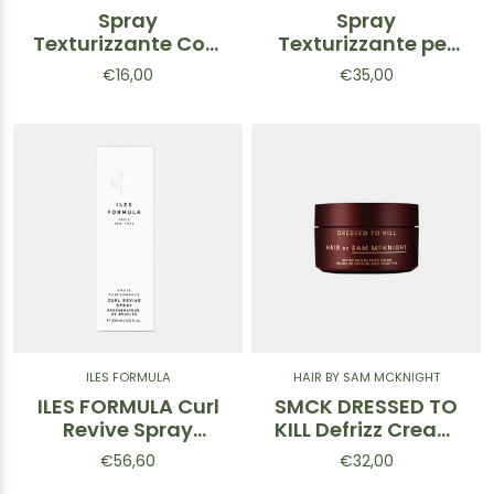
Spray
Spray
Texturizzante Cool
Texturizzante per
Girl Mini
Capelli Cool Girl
€16,00
€35,00
ILES FORMULA
HAIR BY SAM MCKNIGHT
ILES FORMULA Curl
SMCK DRESSED TO
Revive Spray
KILL Defrizz Cream
200ml
50ml
€56,60
€32,00